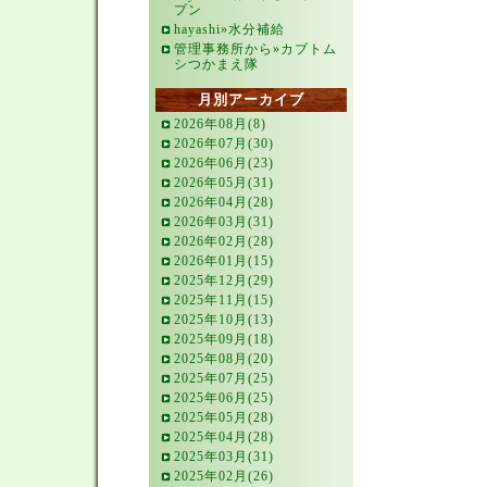
プン
hayashi»水分補給
管理事務所から»カブトム
シつかまえ隊
月別アーカイブ
2026年08月(8)
2026年07月(30)
2026年06月(23)
2026年05月(31)
2026年04月(28)
2026年03月(31)
2026年02月(28)
2026年01月(15)
2025年12月(29)
2025年11月(15)
2025年10月(13)
2025年09月(18)
2025年08月(20)
2025年07月(25)
2025年06月(25)
2025年05月(28)
2025年04月(28)
2025年03月(31)
2025年02月(26)