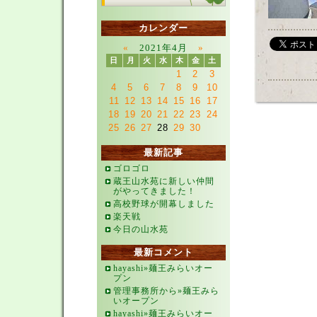
カレンダー
«
2021年4月
»
日
月
火
水
木
金
土
1
2
3
4
5
6
7
8
9
10
11
12
13
14
15
16
17
18
19
20
21
22
23
24
25
26
27
28
29
30
最新記事
ゴロゴロ
蔵王山水苑に新しい仲間
がやってきました！
高校野球が開幕しました
楽天戦
今日の山水苑
最新コメント
hayashi»麺王みらいオー
プン
管理事務所から»麺王みら
いオープン
hayashi»麺王みらいオー