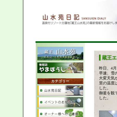
蔵王エ
昨日、4
早速、雪
大変天気
カテゴリー
里の温度
した。
御釜を観
した。