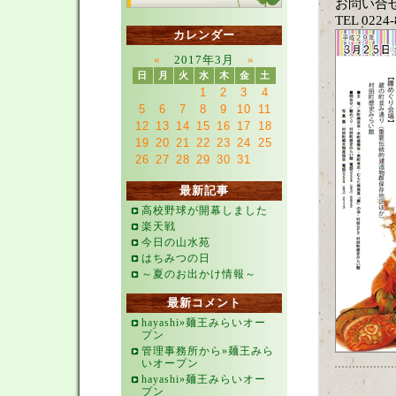
お問い合
TEL 0224-
カレンダー
«
2017年3月
»
日
月
火
水
木
金
土
1
2
3
4
5
6
7
8
9
10
11
12
13
14
15
16
17
18
19
20
21
22
23
24
25
26
27
28
29
30
31
最新記事
高校野球が開幕しました
楽天戦
今日の山水苑
はちみつの日
～夏のお出かけ情報～
最新コメント
hayashi»麺王みらいオー
プン
管理事務所から»麺王みら
いオープン
hayashi»麺王みらいオー
プン