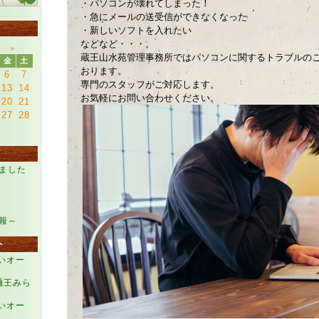
・パソコンが壊れてしまった！
・急にメールの送受信ができなくなった
・新しいソフトを入れたい
などなど・・・。
»
蔵王山水苑管理事務所ではパソコンに関するトラブルの
金
土
おります。
6
7
専門のスタッフがご対応します。
13
14
お気軽にお問い合わせください。
20
21
27
28
ました
報～
ト
らいオー
麺王みら
らいオー