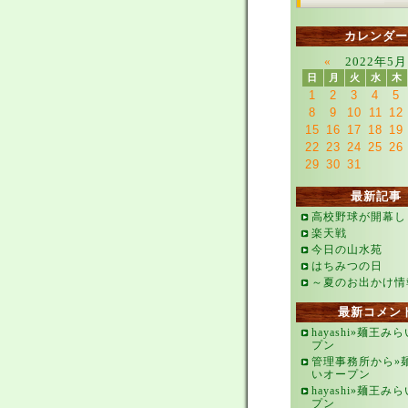
カレンダー
«
2022年5月
日
月
火
水
木
1
2
3
4
5
8
9
10
11
12
15
16
17
18
19
22
23
24
25
26
29
30
31
最新記事
高校野球が開幕し
楽天戦
今日の山水苑
はちみつの日
～夏のお出かけ情
最新コメン
hayashi»麺王み
プン
管理事務所から»
いオープン
hayashi»麺王み
プン