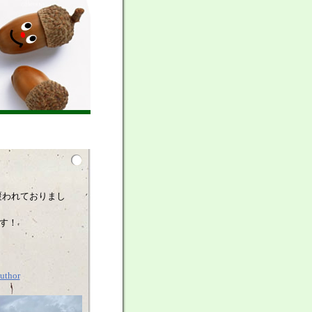
覆われておりまし
です！
uthor