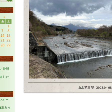
»
金
土
1
7
8
14
15
21
22
28
29
い仲間
！
ました
山水苑日記 | 2023.04.08 
ト
らいオー
麺王みら