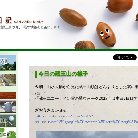
今日の蔵王山の様子
今朝、山水大橋から見た蔵王山頂はどんよりとした雲に
た。
「蔵王エコーライン雪の壁ウォーク2023」は本日2日目
ざおうさまTwitter
https://twitter.com/ZAOSAMAJA?
ref_src=twsrc%5Egoogle%7Ctwcamp%5Eserp%7Ctwgr%5Ea