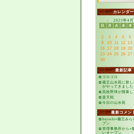
カレンダー
«
2023年4月
日
月
火
水
木
2
3
4
5
6
9
10
11
12
13
16
17
18
19
20
23
24
25
26
27
30
最新記事
ゴロゴロ
蔵王山水苑に新し
がやってきました
高校野球が開幕し
楽天戦
今日の山水苑
最新コメン
hayashi»麺王み
プン
管理事務所から»
いオープン