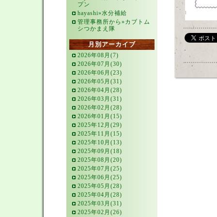
プン
hayashi»水分補給
管理事務所から»カブトム
シつかまえ隊
月別アーカイブ
2026年08月(7)
2026年07月(30)
2026年06月(23)
2026年05月(31)
2026年04月(28)
2026年03月(31)
2026年02月(28)
2026年01月(15)
2025年12月(29)
2025年11月(15)
2025年10月(13)
2025年09月(18)
2025年08月(20)
2025年07月(25)
2025年06月(25)
2025年05月(28)
2025年04月(28)
2025年03月(31)
2025年02月(26)