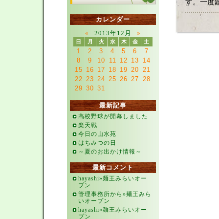
す。一度
カレンダー
«
2013年12月
»
日
月
火
水
木
金
土
1
2
3
4
5
6
7
8
9
10
11
12
13
14
15
16
17
18
19
20
21
22
23
24
25
26
27
28
29
30
31
最新記事
高校野球が開幕しました
楽天戦
今日の山水苑
はちみつの日
～夏のお出かけ情報～
最新コメント
hayashi»麺王みらいオー
プン
管理事務所から»麺王みら
いオープン
hayashi»麺王みらいオー
プン