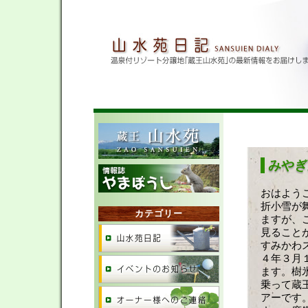
みやぎ
おはよう
折小雪が
カテゴリー
ますが、
見ること
すみかわ
４年３月
ます。樹
乗って蔵
アーです