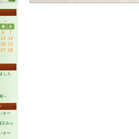
月
»
金
土
6
7
13
14
20
21
27
28
ました
報～
ト
らいオー
麺王みら
らいオー