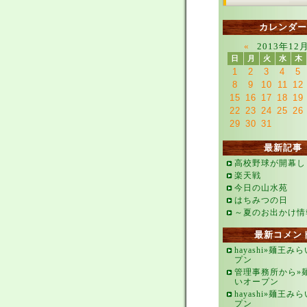
カレンダー
«
2013年12
日
月
火
水
木
1
2
3
4
5
8
9
10
11
12
15
16
17
18
19
22
23
24
25
26
29
30
31
最新記事
高校野球が開幕し
楽天戦
今日の山水苑
はちみつの日
～夏のお出かけ情
最新コメン
hayashi»麺王み
プン
管理事務所から»
いオープン
hayashi»麺王み
プン