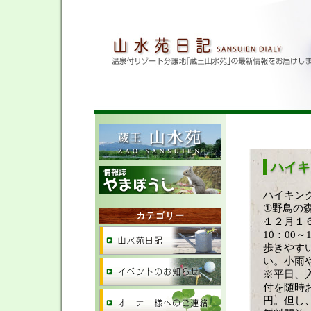
ハイ
ハイキ
①野鳥の
カテゴリー
１２月１
10：00
歩きやす
い。小雨
※平日、
付を随時
円。但し