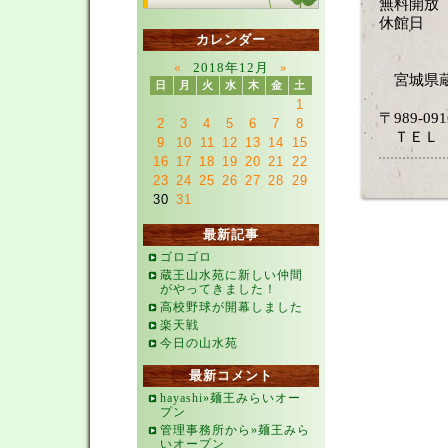
無料開放 
休館日 1
カレンダー
1月 
«
2018年12月
»
宮城県蔵
日
月
火
水
木
金
土
1
〒989-
2
3
4
5
6
7
8
ＴＥＬ 02
9
10
11
12
13
14
15
16
17
18
19
20
21
22
23
24
25
26
27
28
29
30
31
最新記事
ゴロゴロ
蔵王山水苑に新しい仲間
がやってきました！
高校野球が開幕しました
楽天戦
今日の山水苑
最新コメント
hayashi»麺王みらいオー
プン
管理事務所から»麺王みら
いオープン