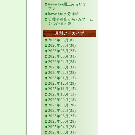
hayashi»麺王みらいオー
プン
hayashi»水分補給
管理事務所から»カブトム
シつかまえ隊
月別アーカイブ
2026年08月(8)
2026年07月(30)
2026年06月(23)
2026年05月(31)
2026年04月(28)
2026年03月(31)
2026年02月(28)
2026年01月(15)
2025年12月(29)
2025年11月(15)
2025年10月(13)
2025年09月(18)
2025年08月(20)
2025年07月(25)
2025年06月(25)
2025年05月(28)
2025年04月(28)
2025年03月(31)