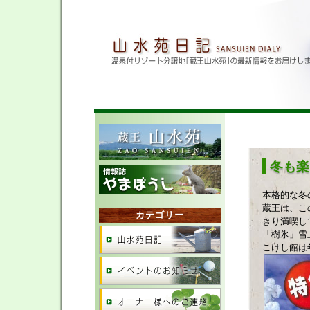
冬も楽
本格的な冬
蔵王は、こ
カテゴリー
きり満喫し
「樹氷」雪
こけし館は