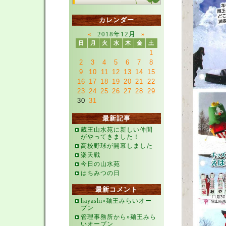
カレンダー
«
2018年12月
»
日
月
火
水
木
金
土
1
2
3
4
5
6
7
8
9
10
11
12
13
14
15
16
17
18
19
20
21
22
23
24
25
26
27
28
29
30
31
最新記事
蔵王山水苑に新しい仲間
がやってきました！
高校野球が開幕しました
楽天戦
今日の山水苑
はちみつの日
最新コメント
hayashi»麺王みらいオー
プン
管理事務所から»麺王みら
いオープン