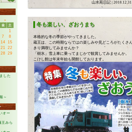
山水苑日記 | 2018.12.31 
月
»
冬も楽しい、ざおうまち
金
土
1
7
8
本格的な冬の季節がやってきました。
14
15
蔵王は、この時期ならではの楽しみや見どころがたくさ
21
22
きり満喫してみませんか？
28
29
「樹氷」雪上車に乗ってまじかで観賞してみませんか。
こけし館は年末年始も開館しております。
ました
報～
ト
らいオー
麺王みら