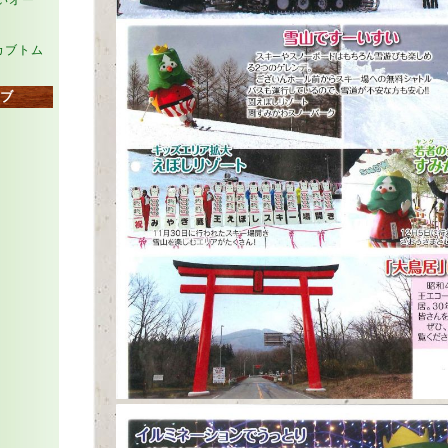
らいオー
カブトム
ブ