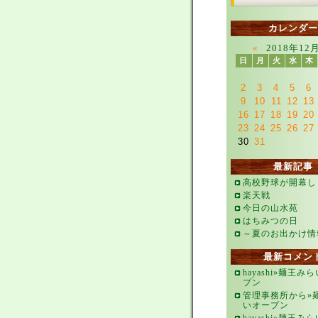
カレンダー
«
2018年12
日
月
火
水
木
2
3
4
5
6
9
10
11
12
13
16
17
18
19
20
23
24
25
26
27
30
31
最新記事
高校野球が開幕し
楽天戦
今日の山水苑
はちみつの日
～夏のお出かけ情
最新コメン
hayashi»麺王み
プン
管理事務所から»
いオープン