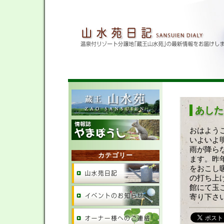
あした
おはよう
いよいよ
雨が降ら
カテゴリー
ます。昨
をおこし
の打ち上
館にて玉
寄り下さ