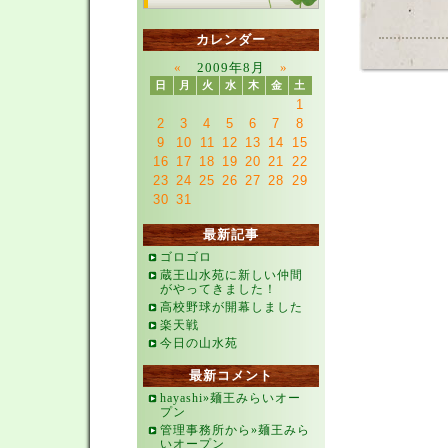
カレンダー
«
2009年8月
»
日
月
火
水
木
金
土
1
2
3
4
5
6
7
8
9
10
11
12
13
14
15
16
17
18
19
20
21
22
23
24
25
26
27
28
29
30
31
最新記事
ゴロゴロ
蔵王山水苑に新しい仲間
がやってきました！
高校野球が開幕しました
楽天戦
今日の山水苑
最新コメント
hayashi»麺王みらいオー
プン
管理事務所から»麺王みら
いオープン