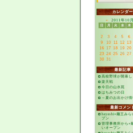
カレンダー
«
2011年10
日
月
火
水
木
2
3
4
5
6
9
10
11
12
13
16
17
18
19
20
23
24
25
26
27
30
31
最新記事
高校野球が開幕し
楽天戦
今日の山水苑
はちみつの日
～夏のお出かけ情
最新コメン
hayashi»麺王み
プン
管理事務所から»
いオープン