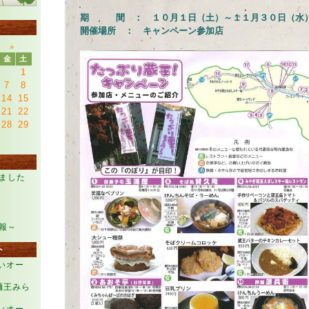
期 間 ： １０月１日（土）～１１月３０日（水
開催場所 ： キャンペーン参加店
月
»
金
土
1
7
8
14
15
21
22
28
29
ました
報～
ト
らいオー
麺王みら